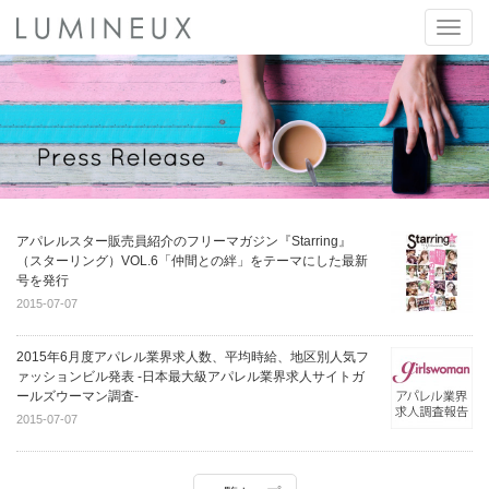
Toggle
naviga
アパレルスター販売員紹介のフリーマガジン『Starring』
（スターリング）VOL.6「仲間との絆」をテーマにした最新
号を発行
2015-07-07
2015年6月度アパレル業界求人数、平均時給、地区別人気フ
ァッションビル発表 -日本最大級アパレル業界求人サイトガ
ールズウーマン調査-
2015-07-07