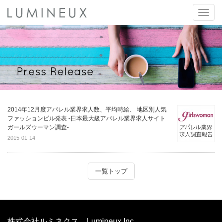
Toggle
naviga
2014年12月度アパレル業界求人数、平均時給、 地区別人気
ファッションビル発表 -日本最大級アパレル業界求人サイト
ガールズウーマン調査-
2015-01-14
一覧トップ
株式会社ルミネクス Lumineux Inc.